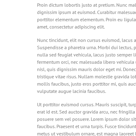
Proin dictum lobortis justo at pretium. Nunc ma
dignissim ipsum at euismod. Curabitur malesu
porttitor elementum elementum. Proin eu ligula
amet, consectetur adipiscing elit.
Nunc tincidunt, elit non cursus euismod, lacus 
Suspendisse a pharetra urna. Morbi dui lectus, 
nulla sed feugiat vehicula, lacus justo semper li
fermentum orci, nec malesuada libero vehicula u
nisl, quis dignissim mauris dolor eget mi. Donec 
tristique vitae risus. Nullam molestie gravida lobo
mollis faucibus, justo eros porttitor mi, quis au
vulputate augue lacinia faucibus.
Ut porttitor euismod cursus. Mauris suscipit, tur
erat id est. Sed auctor gravida arcu, nec fringi
posuere sem vel posuere. Lorem ipsum dolor sit a
faucibus. Praesent et urna turpis. Fusce tincidun
metus ut vestibulum ornare, est magna laoreet le