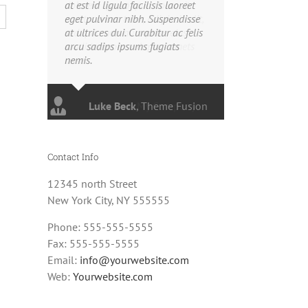
at est id ligula facilisis laoreet
eget pulvinar nibh. Suspendisse
at ultrices dui. Curabitur ac felis
arcu sadips ipsums fugiats
nemis.
Luke Beck
,
Theme Fusion
Contact Info
12345 north Street
New York City, NY 555555
Phone: 555-555-5555
Fax: 555-555-5555
Email:
info@yourwebsite.com
Web:
Yourwebsite.com