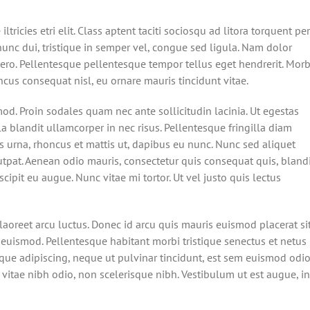
ricies etri elit. Class aptent taciti sociosqu ad litora torquent per
unc dui, tristique in semper vel, congue sed ligula. Nam dolor
libero. Pellentesque pellentesque tempor tellus eget hendrerit. Morb
ncus consequat nisl, eu ornare mauris tincidunt vitae.
d. Proin sodales quam nec ante sollicitudin lacinia. Ut egestas
 blandit ullamcorper in nec risus. Pellentesque fringilla diam
s urna, rhoncus et mattis ut, dapibus eu nunc. Nunc sed aliquet
tpat. Aenean odio mauris, consectetur quis consequat quis, bland
scipit eu augue. Nunc vitae mi tortor. Ut vel justo quis lectus
laoreet arcu luctus. Donec id arcu quis mauris euismod placerat si
 euismod. Pellentesque habitant morbi tristique senectus et netus
que adipiscing, neque ut pulvinar tincidunt, est sem euismod odio
m vitae nibh odio, non scelerisque nibh. Vestibulum ut est augue, in