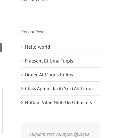
Recent Posts
Hello world!
Proin Sodales Quam Nec Sollicit
Nunc Tincidunt Elit Curs
Juli 31st, 2012
|
0 Comments
Juli 31st, 2012
|
0 Comments
Praesent Et Urna Turpis
Donec At Mauris Enims
Class Aptent Taciti Soci Ad Litora
Nullam Vitae Nibh Un Odiosters
Aliquam erat volutpat. Quisque