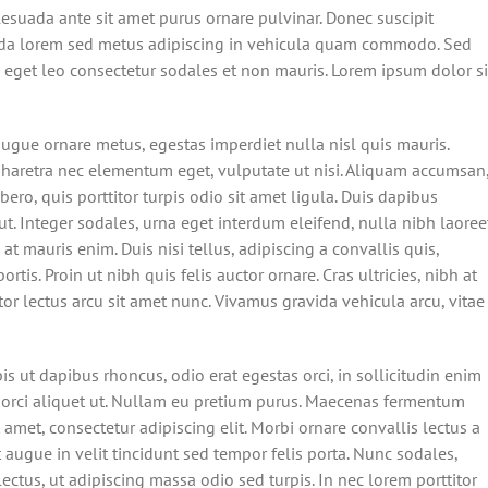
lesuada ante sit amet purus ornare pulvinar. Donec suscipit
ada lorem sed metus adipiscing in vehicula quam commodo. Sed
 eget leo consectetur sodales et non mauris. Lorem ipsum dolor si
augue ornare metus, egestas imperdiet nulla nisl quis mauris.
pharetra nec elementum eget, vulputate ut nisi. Aliquam accumsan
bero, quis porttitor turpis odio sit amet ligula. Duis dapibus
t. Integer sodales, urna eget interdum eleifend, nulla nibh laoree
at mauris enim. Duis nisi tellus, adipiscing a convallis quis,
rtis. Proin ut nibh quis felis auctor ornare. Cras ultricies, nibh at
ctor lectus arcu sit amet nunc. Vivamus gravida vehicula arcu, vitae
pis ut dapibus rhoncus, odio erat egestas orci, in sollicitudin enim
lla orci aliquet ut. Nullam eu pretium purus. Maecenas fermentum
met, consectetur adipiscing elit. Morbi ornare convallis lectus a
t augue in velit tincidunt sed tempor felis porta. Nunc sodales,
ctus, ut adipiscing massa odio sed turpis. In nec lorem porttitor