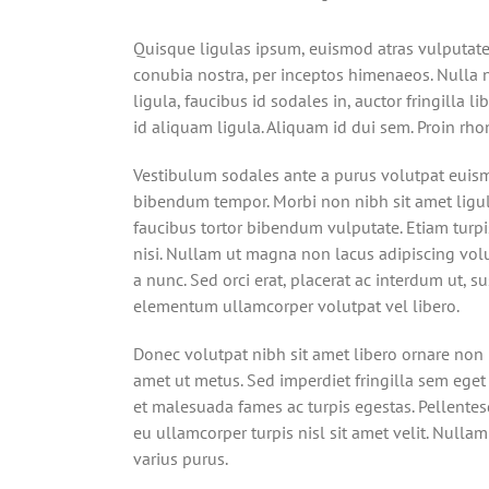
Quisque ligulas ipsum, euismod atras vulputate ilt
conubia nostra, per inceptos himenaeos. Nulla n
ligula, faucibus id sodales in, auctor fringilla 
id aliquam ligula. Aliquam id dui sem. Proin rho
Vestibulum sodales ante a purus volutpat euismo
bibendum tempor. Morbi non nibh sit amet ligula
faucibus tortor bibendum vulputate. Etiam turpi
nisi. Nullam ut magna non lacus adipiscing volu
a nunc. Sed orci erat, placerat ac interdum ut, su
elementum ullamcorper volutpat vel libero.
Donec volutpat nibh sit amet libero ornare non 
amet ut metus. Sed imperdiet fringilla sem eget
et malesuada fames ac turpis egestas. Pellentes
eu ullamcorper turpis nisl sit amet velit. Nulla
varius purus.