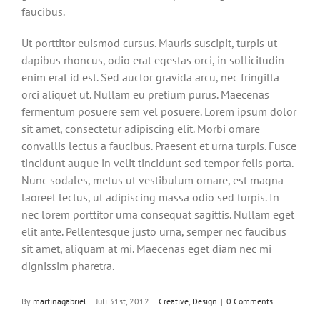
faucibus.
Ut porttitor euismod cursus. Mauris suscipit, turpis ut
dapibus rhoncus, odio erat egestas orci, in sollicitudin
enim erat id est. Sed auctor gravida arcu, nec fringilla
orci aliquet ut. Nullam eu pretium purus. Maecenas
fermentum posuere sem vel posuere. Lorem ipsum dolor
sit amet, consectetur adipiscing elit. Morbi ornare
convallis lectus a faucibus. Praesent et urna turpis. Fusce
tincidunt augue in velit tincidunt sed tempor felis porta.
Nunc sodales, metus ut vestibulum ornare, est magna
laoreet lectus, ut adipiscing massa odio sed turpis. In
nec lorem porttitor urna consequat sagittis. Nullam eget
elit ante. Pellentesque justo urna, semper nec faucibus
sit amet, aliquam at mi. Maecenas eget diam nec mi
dignissim pharetra.
By
martinagabriel
|
Juli 31st, 2012
|
Creative
,
Design
|
0 Comments