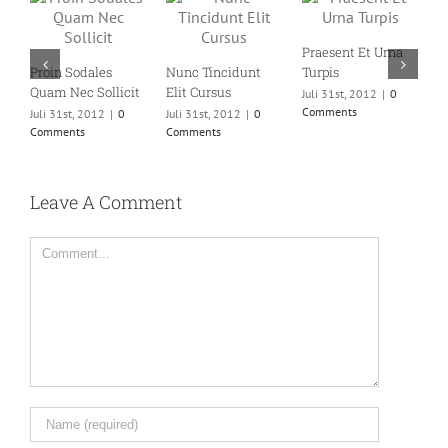
Praesent Et Urna
D
Proin Sodales
Nunc Tincidunt
Turpis
E
Quam Nec Sollicit
Elit Cursus
Juli 31st, 2012
|
0
Ju
Comments
C
Juli 31st, 2012
|
0
Juli 31st, 2012
|
0
Comments
Comments
Leave A Comment