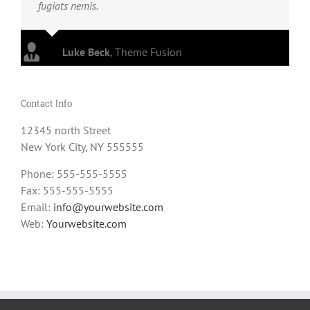
fugiats nemis.
Luke Beck
,
Theme Fusion
Contact Info
12345 north Street
New York City, NY 555555
Phone: 555-555-5555
Fax: 555-555-5555
Email:
info@yourwebsite.com
Web:
Yourwebsite.com