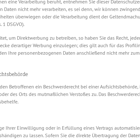
denen eine Verarbeitung beruht, entnehmen Sie dieser Datenschutz
 Daten nicht mehr verarbeiten, es sei denn, wir können zwingend
reiheiten überwiegen oder die Verarbeitung dient der Geltendmac
s. 1 DSGVO).
t, um Direktwerbung zu betreiben, so haben Sie das Recht, jeder
e derartiger Werbung einzulegen; dies gilt auch für das Profilin
rden Ihre personenbezogenen Daten anschließend nicht mehr zu
ichtsbehörde
en Betroffenen ein Beschwerderecht bei einer Aufsichtsbehörde, 
s oder des Orts des mutmaßlichen Verstoßes zu. Das Beschwerdere
sbehelfe.
e Ihrer Einwilligung oder in Erfüllung eines Vertrags automatisiert
ändigen zu lassen. Sofern Sie die direkte Übertragung der Daten