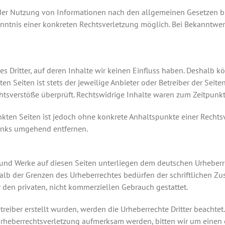
der Nutzung von Informationen nach den allgemeinen Gesetzen bl
Kenntnis einer konkreten Rechtsverletzung möglich. Bei Bekannt
s Dritter, auf deren Inhalte wir keinen Einfluss haben. Deshalb k
n Seiten ist stets der jeweilige Anbieter oder Betreiber der Seite
tsverstöße überprüft. Rechtswidrige Inhalte waren zum Zeitpunkt 
inkten Seiten ist jedoch ohne konkrete Anhaltspunkte einer Recht
Links umgehend entfernen.
e und Werke auf diesen Seiten unterliegen dem deutschen Urheberre
alb der Grenzen des Urheberrechtes bedürfen der schriftlichen Zus
 den privaten, nicht kommerziellen Gebrauch gestattet.
treiber erstellt wurden, werden die Urheberrechte Dritter beachtet
 Urheberrechtsverletzung aufmerksam werden, bitten wir um eine