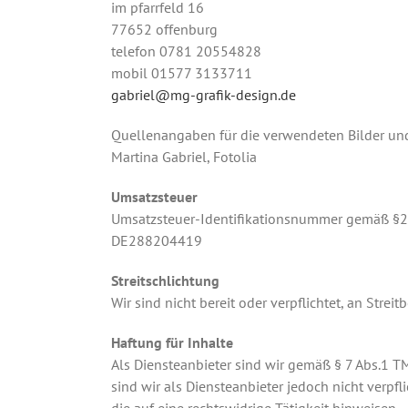
im pfarrfeld 16
77652 offenburg
telefon 0781 20554828
mobil 01577 3133711
gabriel@mg-grafik-design.de
Quellenangaben für die verwendeten Bilder und
Martina Gabriel, Fotolia
Umsatzsteuer
Umsatzsteuer-Identifikationsnummer gemäß §2
DE288204419
Streitschlichtung
Wir sind nicht bereit oder verpflichtet, an Stre
Haftung für Inhalte
Als Diensteanbieter sind wir gemäß § 7 Abs.1 T
sind wir als Diensteanbieter jedoch nicht verp
die auf eine rechtswidrige Tätigkeit hinweisen.