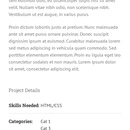
sem euismod odio, eu ullamcorper turpis nisl sit amet
velit. Nullam vitae nibh odio, non scelerisque nibh.
Vestibulum ut est augue, in varius purus.
Proin dictum lobortis justo at pretium. Nunc malesuada
ante sit amet purus ornare pulvinar. Donec suscipit
dignissim ipsum at euismod. Curabitur malesuada lorem
sed metus adipiscing in vehicula quam commodo. Sed
porttitor elementum elementum. Proin eu ligula eget leo
consectetur sodales et non mauris. Lorem ipsum dolor
sit amet, consectetur adipiscing elit.
Project Details
Skills Needed:
HTML/CSS
Categories:
Cat 1
Cat 3